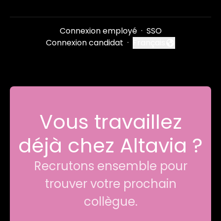
Connexion employé
·
SSO
Connexion candidat
·
Français
Changer la langue
Vous travaillez
déjà chez Altavia ?
Recrutons ensemble pour
trouver votre prochain
collègue.