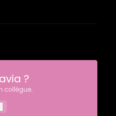
avia ?
n collègue.
Connexion