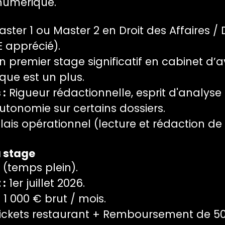
numérique.
ster 1 ou Master 2 en Droit des Affaires / 
E apprécié).
 premier stage significatif en cabinet d’
ique est un plus.
:
Rigueur rédactionnelle, esprit d'analyse
autonomie sur certains dossiers.
ais opérationnel (lecture et rédaction d
u stage
 (temps plein).
 :
1er juillet 2026.
:
1 000 € brut / mois.
ickets restaurant + Remboursement de 50%