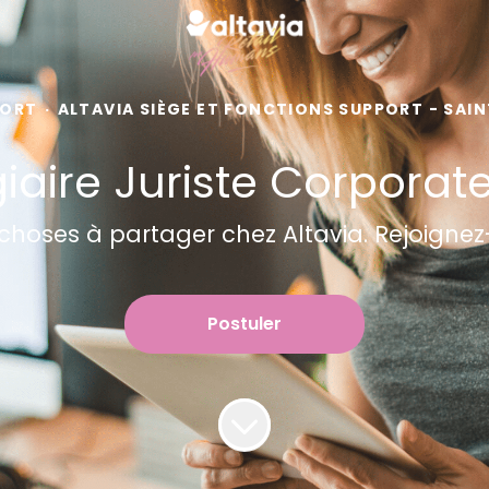
PORT
·
ALTAVIA SIÈGE ET FONCTIONS SUPPORT - SAIN
iaire Juriste Corporat
ses à partager chez Altavia. Rejoignez-n
Postuler