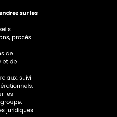
endrez sur les
eils
ons, procès-
ns de
) et de
iaux, suivi
érationnels.
r les
e groupe.
s juridiques