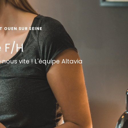
T OUEN SUR SEINE
e F/H
ous vite ! L'équipe Altavia