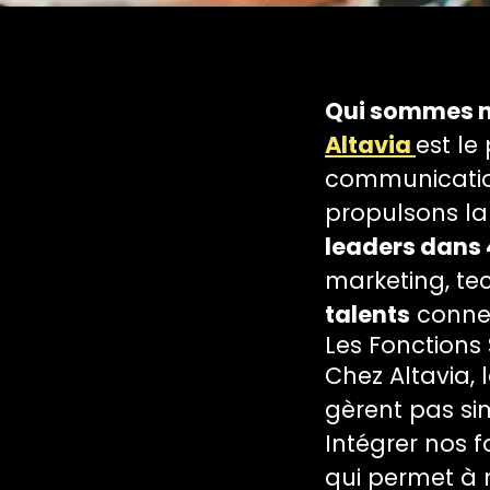
Qui sommes 
Altavia
est l
communication
propulsons l
leaders dans 
marketing, te
talents
connec
Les Fonctions
Chez Altavia, l
gèrent pas sim
Intégrer nos f
qui permet à n