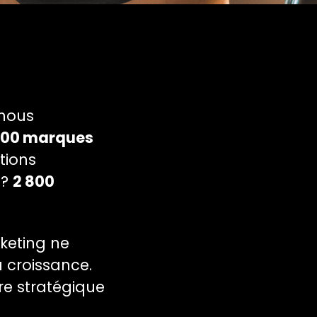
 nous
000 marques
tions
 ?
2 800
rketing ne
a croissance.
ure stratégique