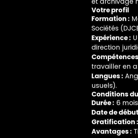
et archivage 
Votre profil
Formation :
Ma
Sociétés (DJC
Expérience :
Un
direction jurid
Compétences 
travailler en 
Langues :
Angl
usuels).
Conditions d
Durée :
6 mois
Date de début
Gratification 
Avantages :
T