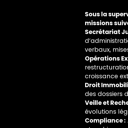
Sous la superv
missions suiv
Secrétariat Ju
d’administrat
verbaux, mises
Opérations Ex
restructuratio
croissance ex
Droit Immobili
des dossiers d
Veille et Rech
évolutions lég
Compliance :