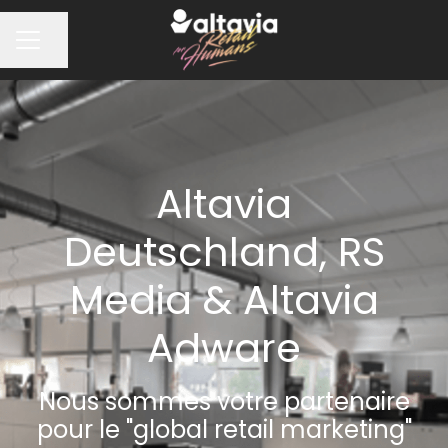
Partager la page
MENU CARRIÈRE
Altavia
Deutschland, RS
Media & Altavia
Adware
Nous sommes votre partenaire
pour le "global retail marketing"