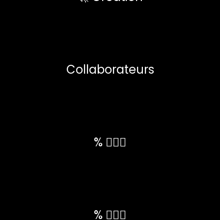
Collaborateurs
% 💁🏼‍♀️
% 🙋🏼‍♂️