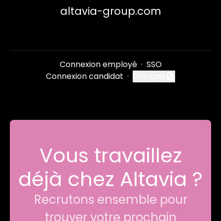
altavia-group.com
Connexion employé
·
SSO
Connexion candidat
·
Français
Changer la langue
Vous travaillez
déjà chez Altavia ?
Recrutons ensemble pour
trouver votre prochain