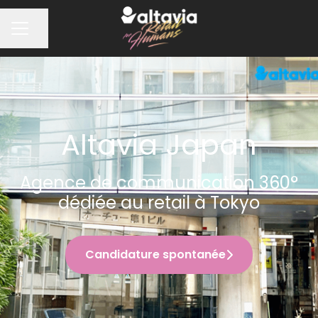
Partager la page
MENU CARRIÈRE
Altavia Japan
Agence de communication 360°
dédiée au retail à Tokyo
Candidature spontanée