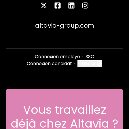
altavia-group.com
Connexion employé
·
SSO
Connexion candidat
·
Français
Changer la langue
Vous travaillez
déjà chez Altavia ?