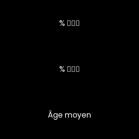
% 💁🏼‍♀️
% 🙋🏼‍♂️
Âge moyen