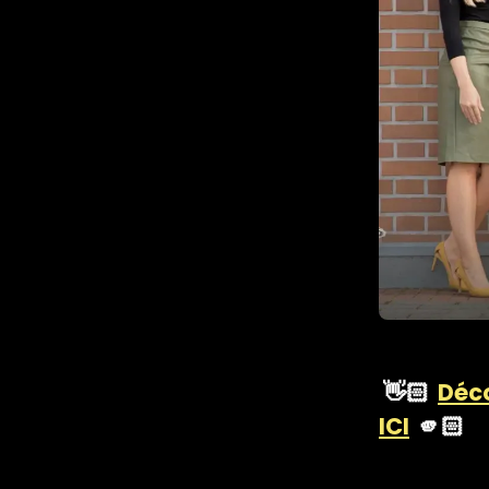
👋🏻
Déc
ICI
🫵🏻