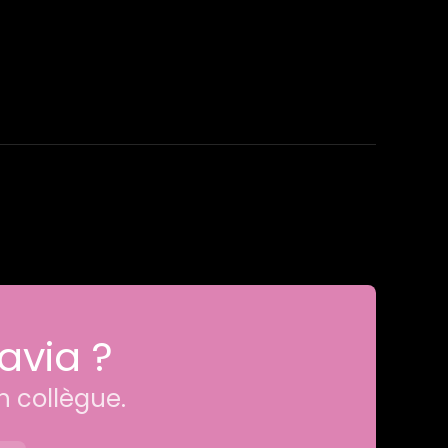
avia ?
n collègue.