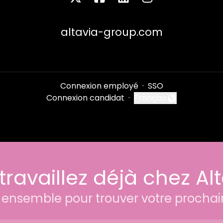
altavia-group.com
Connexion employé
·
SSO
Connexion candidat
·
Français
Changer la langue
travaillez déjà chez Alt
ensemble pour trouver votre prochai