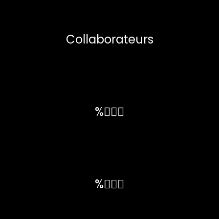
Collaborateurs
%💁🏼‍♀️
%🙋🏼‍♂️