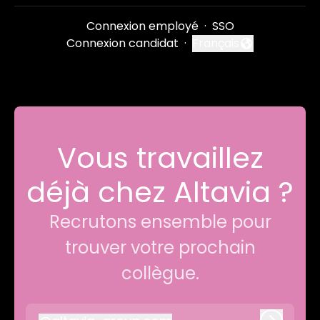
Connexion employé
·
SSO
Connexion candidat
·
Français
Changer la langue
Vous travaillez
déjà chez Altavia ?
Recrutons ensemble pour
trouver votre prochain
collègue.