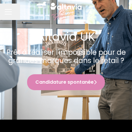
Partager la page
MENU CARRIÈRE
Altavia UK
Prêt à réaliser l'impossible pour de
grandes marques dans le retail ?
Candidature spontanée