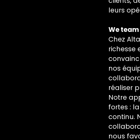
clients, 
leurs opé
We team
Chez Alta
richesse
convainc
nos équip
collabora
réaliser 
Notre ap
fortes : 
continu. 
collabora
nous favo