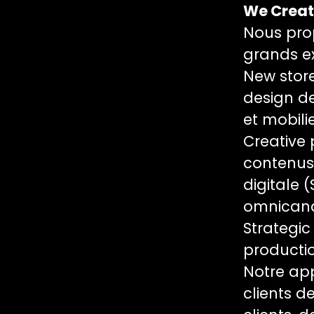
We Crea
Nous pro
grands ex
New store
design d
et mobili
Creative
contenus
digitale 
omnicana
Strategic
productio
Notre ap
clients d