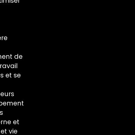
timiser
ère
ment de
ravail
s et se
leurs
oppement
s
rne et
et vie