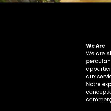
We Are
We are Al
percutan
appartien
aux servi
Notre exp
conceptio
commerça