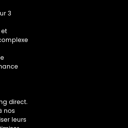
ur 3
 et
 complexe
de
rmance
ng direct.
à nos
ser leurs