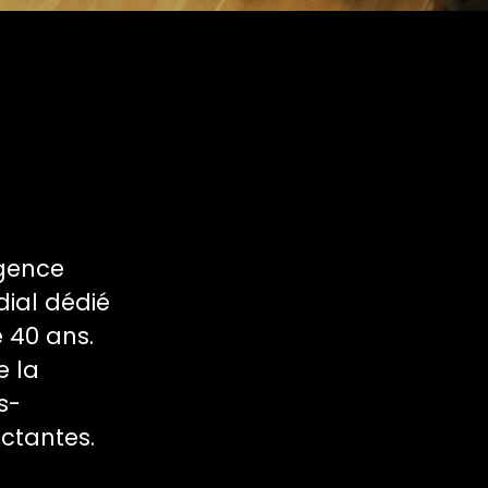
agence
dial dédié
e 40 ans.
e la
s-
ctantes.