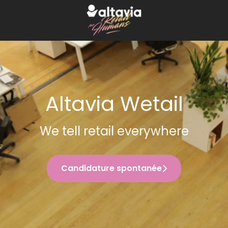
Altavia Wetail
We tell retail everywhere
Candidature spontanée