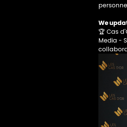
personnel
We upda
🏆 Cas d
Media - S
collabora