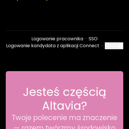
Logowanie pracownika
·
SSO
Logowanie kandydata z aplikacji Connect
·
Polski
Zmień języ
Jesteś częścią
Altavia?
Twoje polecenie ma znaczenie
— razem twórzmy środowisko