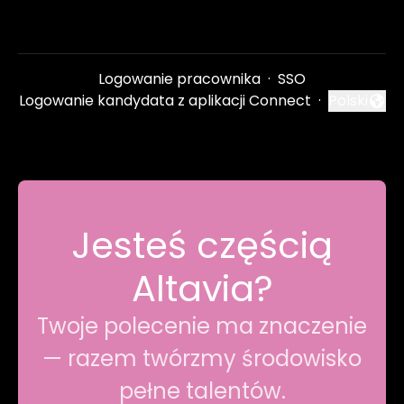
Logowanie pracownika
·
SSO
Logowanie kandydata z aplikacji Connect
·
Polski
Zmień języ
Jesteś częścią
Altavia?
Twoje polecenie ma znaczenie
— razem twórzmy środowisko
pełne talentów.