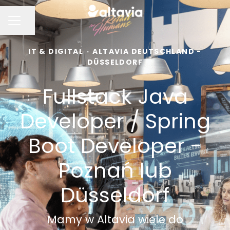
Udostępnij stronę
MENU KARIERY
IT & DIGITAL
·
ALTAVIA DEUTSCHLAND -
DÜSSELDORF
Fullstack Java
Developer / Spring
Boot Developer -
Poznań lub
Düsseldorf
Mamy w Altavia wiele do