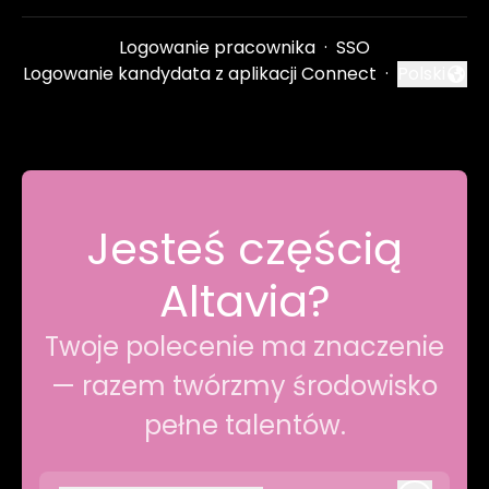
Logowanie pracownika
·
SSO
Logowanie kandydata z aplikacji Connect
·
Polski
Zmień języ
Jesteś częścią
Altavia?
Twoje polecenie ma znaczenie
— razem twórzmy środowisko
pełne talentów.