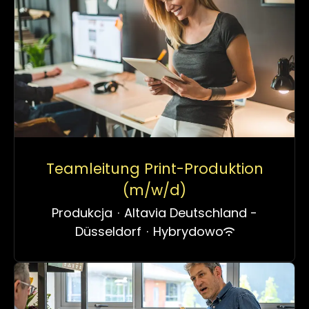
Teamleitung Print-Produktion
(m/w/d)
Produkcja
·
Altavia Deutschland -
Düsseldorf
·
Hybrydowo