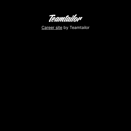
Career site
by Teamtailor
C’est
la
St