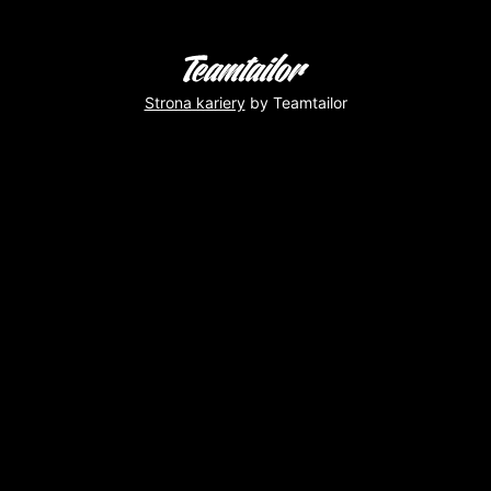
Strona kariery
by Teamtailor
Retour
du
vent
des
globes
pour
Éric
et